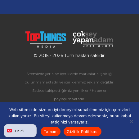
© 2015 - 2026 Tüm hakları saklıdır.
Sitemizde yer alan içeriklerde markalarla işbirliği
bulunmamaktadır ve içeriklerimiz reklam değildir.
Sadece takip ettiğimiz yenilikler / haberler
paylaşılmaktadır.
Ücretli olarak paylaşılan içerikler ise özel olarak
Web sitemizde size en iyi deneyimi sunabilmemiz için çerezleri
etiketlenerek
"Sponsorlu Makale"
kategorisinde
kullanıyoruz. Bu siteyi kullanmaya devam ederseniz, bunu kabul
ettiğinizi varsayarız.
toplanmaktadır.
TR
Tamam
Gizlilik Politikası