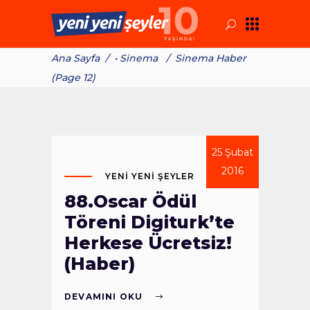
Ana Sayfa
/
• Sinema
/
Sinema Haber
(Page 12)
25 Şubat
2016
YENI YENI ŞEYLER
88.Oscar Ödül
Töreni Digiturk’te
Herkese Ücretsiz!
(Haber)
DEVAMINI OKU