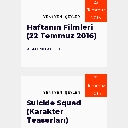
23
Temmuz
YENI YENI ŞEYLER
2016
Haftanın Filmleri
(22 Temmuz 2016)
READ MORE
21
Temmuz
YENI YENI ŞEYLER
2016
Suicide Squad
(Karakter
Teaserları)