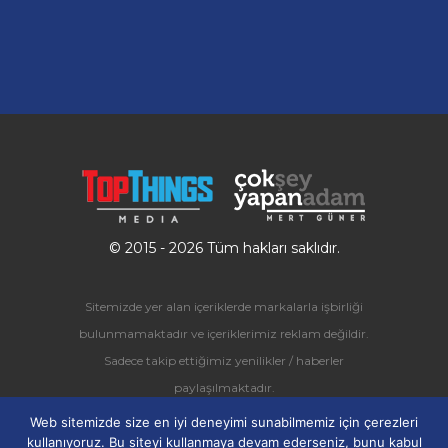
© 2015 - 2026 Tüm hakları saklıdır.
Sitemizde yer alan içeriklerde markalarla işbirliği
bulunmamaktadır ve içeriklerimiz reklam değildir.
Sadece takip ettiğimiz yenilikler / haberler
paylaşılmaktadır.
Ücretli olarak paylaşılan içerikler ise özel olarak
Web sitemizde size en iyi deneyimi sunabilmemiz için çerezleri
etiketlenerek
"Sponsorlu Makale"
kategorisinde
kullanıyoruz. Bu siteyi kullanmaya devam ederseniz, bunu kabul