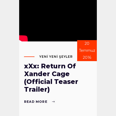
20
Temmuz
YENI YENI ŞEYLER
2016
xXx: Return Of
Xander Cage
(Official Teaser
Trailer)
READ MORE