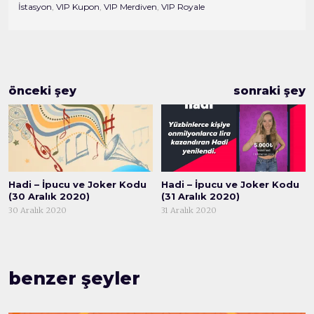
İstasyon
,
VIP Kupon
,
VIP Merdiven
,
VIP Royale
önceki şey
sonraki şey
Hadi – İpucu ve Joker Kodu
Hadi – İpucu ve Joker Kodu
(30 Aralık 2020)
(31 Aralık 2020)
30 Aralık 2020
31 Aralık 2020
benzer şeyler