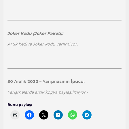
Joker Kodu (Joker Paketi):
Artık hediye Joker kodu verilmiyor.
30 Aralık 2020 – Yarışmasının İpucu:
Yarışmalarda artık kopya paylaşılmıyor.-
Bunu paylaş: