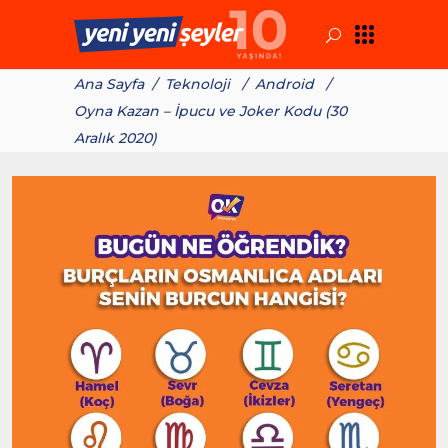
Ana Sayfa
/
Teknoloji
/
Android
/
Oyna Kazan – İpucu ve Joker Kodu (30
Aralık 2020)