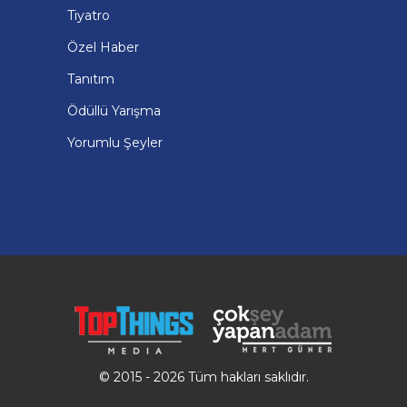
Tiyatro
Özel Haber
Tanıtım
Ödüllü Yarışma
Yorumlu Şeyler
© 2015 - 2026 Tüm hakları saklıdır.