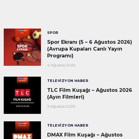
SPOR
Spor Ekranı (5 – 6 Ağustos 2026)
(Avrupa Kupaları Canlı Yayın
Programı)
4 Ağustos 2026
TELEVIZYON HABER
TLC Film Kuşağı – Ağustos 2026
(Ayın Filmleri)
3 Ağustos 2026
TELEVIZYON HABER
DMAX Film Kuşağı – Ağustos