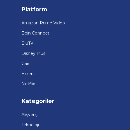
Platform
Amazon Prime Video
Bein Connect
BluTV
Disney Plus
Gain
Exxen
Netflix
Kategoriler
Alışveriş
Teknoloji