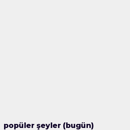
popüler şeyler (bugün)