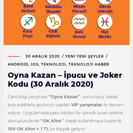
30 ARALIK 2020
YENI YENI ŞEYLER
ANDROID
,
IOS
,
TEKNOLOJI
,
TEKNOLOJI HABER
Oyna Kazan – İpucu ve Joker
Kodu (30 Aralık 2020)
Canlı bilgi yarışması
“Oyna Kazan”
, sunucusuz olarak
kısa aralıklarla günboyu yapılan
VIP yarışmalar
ile devam
ediyor. Uygulamada para ödülleri bir süredir puan şekline
dönüştürülerek
“OK Altın”
olarak kullanılmaya başlandı.
100 OK Altın = 1 TL
‘ye karşılık geliyor.