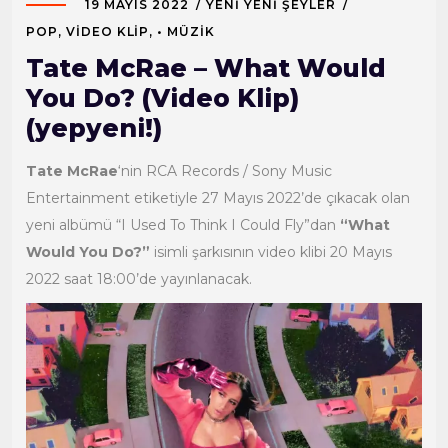
19 MAYIS 2022
YENI YENI ŞEYLER
POP
,
VIDEO KLIP
,
• MÜZIK
Tate McRae – What Would
You Do? (Video Klip)
(yepyeni!)
Tate McRae
‘nin RCA Records / Sony Music
Entertainment etiketiyle 27 Mayıs 2022’de çıkacak olan
yeni albümü “I Used To Think I Could Fly”dan
“What
Would You Do?”
isimli şarkısının video klibi 20 Mayıs
2022 saat 18:00’de yayınlanacak.