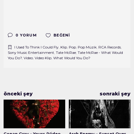
0 YORUM
BEĞENI
I Used To Think I Could Fly
,
Klip
,
Pop
,
Pop Müzik
,
RCA Records
,
Sony Music Entertainment
,
Tate McRae
,
Tate McRae - What Would
You Do?
,
Video
,
Video Klip
,
What Would You Do?
önceki şey
sonraki şey
Conan Gray – Yours (Video
Arch Enemy – Sunset Over