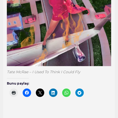
Tate McRae – I Used To Think I Could Fly
Bunu paylaş: