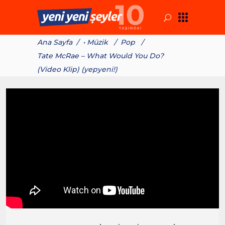
Ana Sayfa
/
• Müzik
/
Pop
/
Tate McRae – What Would You Do?
(Video Klip) (yepyeni!)