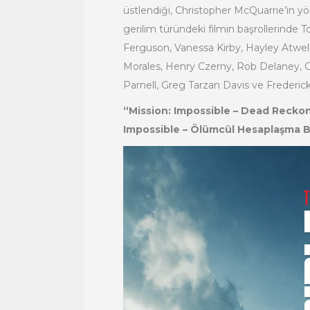
üstlendiği, Christopher McQuarrie’in 
gerilim türündeki filmin başrollerind
Ferguson, Vanessa Kirby, Hayley Atwe
Morales, Henry Czerny, Rob Delaney, Ca
Parnell, Greg Tarzan Davis ve Frederick
“Mission: Impossible – Dead Recko
Impossible – Ölümcül Hesaplaşma B