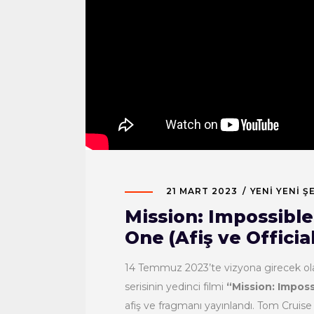
21 MART 2023
YENI YENI Ş
Mission: Impossibl
One (Afiş ve Official
14 Temmuz 2023’te vizyona girecek o
serisinin yedinci filmi
“Mission: Impos
afiş ve fragmanı yayınlandı. Tom Cruise