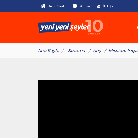
Ana Sayfa
Künye
İletişim
Ana Sayfa
/
• Sinema
/
Afiş
/
Mission: Impo