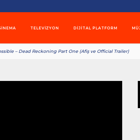
SINEMA
TELEVIZYON
DIJITAL PLATFORM
MÜ
ssible – Dead Reckoning Part One (Afiş ve Official Trailer)