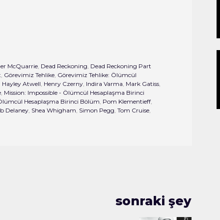
her McQuarrie
,
Dead Reckoning
,
Dead Reckoning Part
t
,
Görevimiz Tehlike
,
Görevimiz Tehlike: Ölümcül
,
Hayley Atwell
,
Henry Czerny
,
Indira Varma
,
Mark Gatiss
,
e
,
Mission: Impossible - Ölümcül Hesaplaşma Birinci
Ölümcül Hesaplaşma Birinci Bölüm
,
Pom Klementieff
,
b Delaney
,
Shea Whigham
,
Simon Pegg
,
Tom Cruise
,
sonraki şey