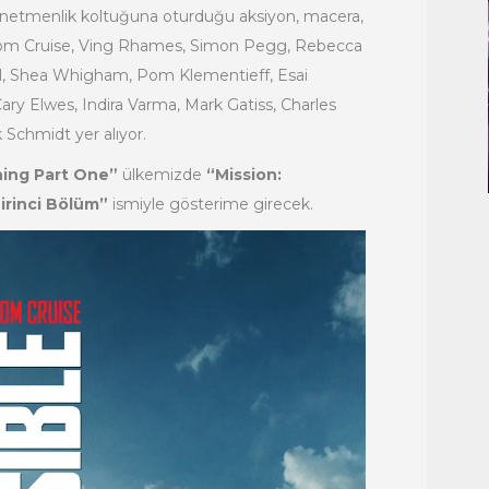
yönetmenlik koltuğuna oturduğu aksiyon, macera,
e Tom Cruise, Ving Rhames, Simon Pegg, Rebecca
ll, Shea Whigham, Pom Klementieff, Esai
ry Elwes, Indira Varma, Mark Gatiss, Charles
 Schmidt yer alıyor.
ning Part One”
ülkemizde
“Mission:
irinci Bölüm”
ismiyle gösterime girecek.