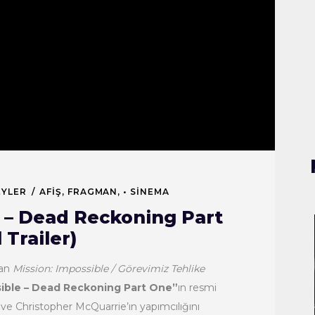
EYLER
AFIŞ
,
FRAGMAN
,
• SINEMA
e – Dead Reckoning Part
 Trailer)
lan
Mission: Impossible / Görevimiz Tehlike
sible – Dead Reckoning Part One”
ın resmi
 ve Christopher McQuarrie’ın yapımcılığını