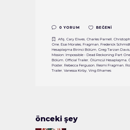
0 YORUM
BEĞENI
Afiş
,
Cary Elwes
,
Charles Parnell
,
Christop
One
,
Esai Morales
,
Fragman
,
Frederick Schmid
Hesaplaşma Birinci Bölüm
,
Greg Tarzan Davis
Mission: Impossible - Dead Reckoning Part On
Bölüm
,
Official Trailer
,
Ölümcül Hesaplaşma
,
Poster
,
Rebecca Ferguson
,
Resmi Fragman
,
Ro
Trailer
,
Vanessa Kirby
,
Ving Rhames
önceki şey