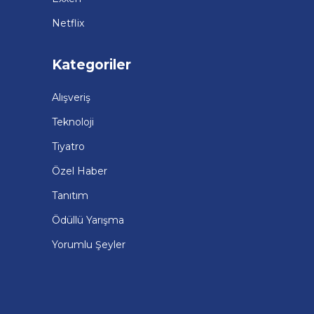
Netflix
Kategoriler
Alışveriş
Teknoloji
Tiyatro
Özel Haber
Tanıtım
Ödüllü Yarışma
Yorumlu Şeyler