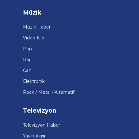
Müzik
Müzik Haber
Video Klip
Pop
Rap
Caz
Elektronik
Rock / Metal / Alternatif
Televizyon
Televizyon Haber
Yayın Akışı