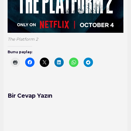
The Platform 2
Bunu paylaş:
Bir Cevap Yazın