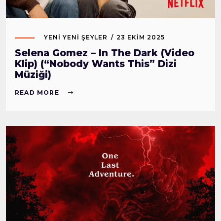
YENI YENI ŞEYLER
23 EKIM 2025
Selena Gomez – In The Dark (Video
Klip) (“Nobody Wants This” Dizi
Müziği)
READ MORE