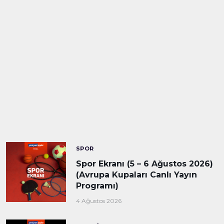
SPOR
Spor Ekranı (5 – 6 Ağustos 2026)
(Avrupa Kupaları Canlı Yayın
Programı)
4 Ağustos 2026