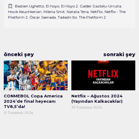
Bastien Ughetto
,
El hoyo
,
El Hoyo 2
,
Galder Gaztelu-Urrutia
,
Hovik Keuchkerian
,
Milena Smit
,
Natalia Tena
,
NetFlix
,
Netflix - The
Platform 2
,
Óscar Jaenada
,
Tadashi Ito
,
The Platform 2
önceki şey
sonraki şey
CONMEBOL Copa America
Netflix – Ağustos 2024
2024’de final heyecanı
(Yayından Kalkacaklar)
TV8,5’da!
30 Temmuz 2024
11 Temmuz 2024