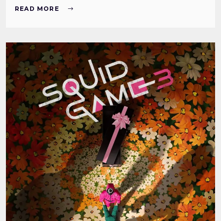
READ MORE