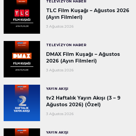
TELEVIZYON HABER
TLC Film Kuşağı – Ağustos 2026
(Ayın Filmleri)
3 Ağustos 2026
TELEVIZYON HABER
DMAX Film Kuşağı – Ağustos
2026 (Ayın Filmleri)
3 Ağustos 2026
YAYIN AKIŞI
tv2 Haftalık Yayın Akışı (3 – 9
Ağustos 2026) (Özel)
3 Ağustos 2026
YAYIN AKIŞI