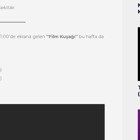
ekilde:
1:00’de ekrana gelen
“Film Kuşağı”
bu hafta da
)
)