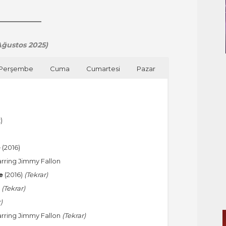
 Ağustos 2025)
Perşembe
Cuma
Cumartesi
Pazar
)
e
(2016)
arring Jimmy Fallon
e
(2016)
(Tekrar)
h
(Tekrar)
)
arring Jimmy Fallon
(Tekrar)