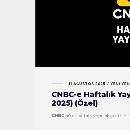
11 AĞUSTOS 2025
YENI YEN
CNBC-e Haftalık Yayı
2025) (Özel)
CNBC-e‘
nin haftalık yayın akışını (11 –