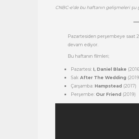
CNBC-e’de bu haftanın gelişmeleri şu ş
Pazartesiden perşembeye saat 2
devam ediyor.
Bu haftanın filmleri;
Pazartesi:
I, Daniel Blake
(2016
Salı:
After The Wedding
(2019
Çarşamba:
Hampstead
(2017)
Perşembe:
Our Friend
(2019)