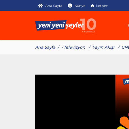
Ana Sayfa
Künye
İletişim
Ana Sayfa
/
• Televizyon
/
Yayın Akışı
/
CNB