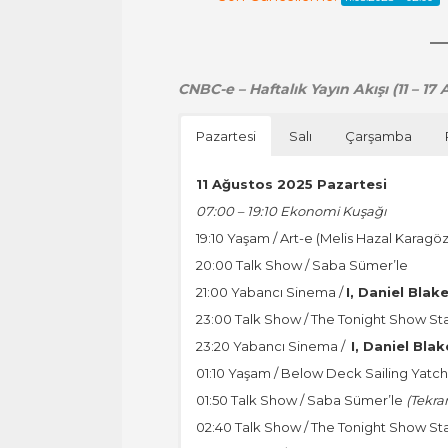
CNBC-e – Haftalık Yayın Akışı (11 – 17
Pazartesi
Salı
Çarşamba
11 Ağustos
2025 Pazartesi
07:00 – 19:10 Ekonomi Kuşağı
19:10 Yaşam / Art-e (Melis Hazal Karagöz
20:00 Talk Show / Saba Sümer’le
21:00 Yabancı Sinema /
I, Daniel Blak
23:00 Talk Show / The Tonight Show St
23:20 Yabancı Sinema /
I, Daniel Blak
01:10 Yaşam / Below Deck Sailing Yatc
01:50 Talk Show / Saba Sümer’le
(Tekrar
02:40 Talk Show / The Tonight Show St