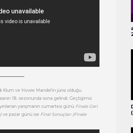
di Klum ve Howie Mandel’ın jürisi olduğu
sının 18. sezonunda sona gelindi. Geçtiğimiz
ayınlanan yarışmanın cumartesi günü
Finale Geri
)
ve pazar günü ise
Final Sonuçları (Finale