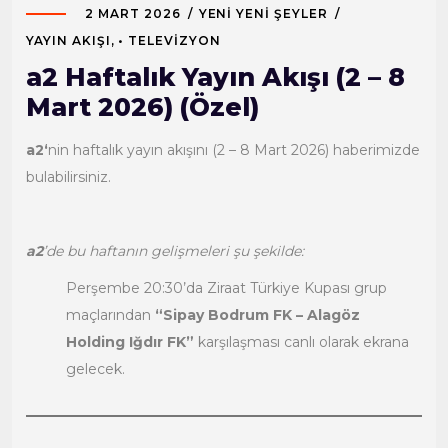
2 MART 2026
YENI YENI ŞEYLER
YAYIN AKIŞI
,
• TELEVIZYON
a2 Haftalık Yayın Akışı (2 – 8
Mart 2026) (Özel)
a2‘
nin haftalık yayın akışını (2 – 8 Mart 2026) haberimizde
bulabilirsiniz.
a2
’de bu haftanın gelişmeleri şu şekilde:
Perşembe 20:30’da Ziraat Türkiye Kupası grup
maçlarından
“Sipay Bodrum FK – Alagöz
Holding Iğdır FK”
karşılaşması canlı olarak ekrana
gelecek.