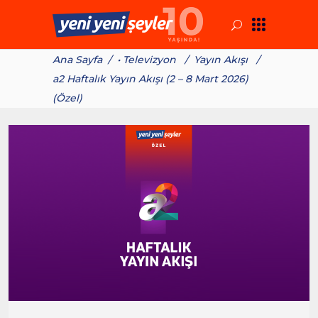
Ana Sayfa
/
• Televizyon
/
Yayın Akışı
/
a2 Haftalık Yayın Akışı (2 – 8 Mart 2026)
(Özel)