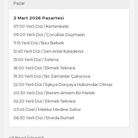
Pazar
2 Mart 2026 Pazartesi
07:00 Yerli Dizi / Kertenkele
09:00 Yerli Dizi / Çocuklar Duymasın
11:15 Yerli Dizi / Bez Bebek
12:45 Yerli Dizi / Sen Anlat Karadeniz
15:00 Yerli Dizi / Selena
18:00 Yerli Dizi / Ekmek Teknesi
19:30 Yerli Dizi / Bir Zamanlar Çukurova
22:00 Yerli Dizi / Eşkıya Dünyaya Hükümdar Olmaz
00:30 Yerli Dizi / Benim Annem Bir Melek
02:20 Yerli Dizi / Ekmek Teknesi
03:45 Özel / Mekke Medine Sahur
06:30 Yerli Dizi / Elveda Rumeli
3 Mart 2026 Salı
4 Mart 2026 Çarşamba
5 Mart 2026 Perşembe
6 Mart 2026 Cuma
7 Mart 2026 Cumartesi
8 Mart 2026 Pazar
a2 Nasıl İzlenir?