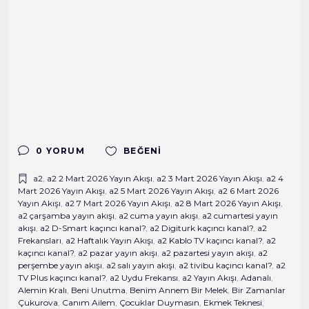
0 YORUM
BEĞENI
a2
,
a2 2 Mart 2026 Yayın Akışı
,
a2 3 Mart 2026 Yayın Akışı
,
a2 4
Mart 2026 Yayın Akışı
,
a2 5 Mart 2026 Yayın Akışı
,
a2 6 Mart 2026
Yayın Akışı
,
a2 7 Mart 2026 Yayın Akışı
,
a2 8 Mart 2026 Yayın Akışı
,
a2 çarşamba yayın akışı
,
a2 cuma yayın akışı
,
a2 cumartesi yayın
akışı
,
a2 D-Smart kaçıncı kanal?
,
a2 Digiturk kaçıncı kanal?
,
a2
Frekansları
,
a2 Haftalık Yayın Akışı
,
a2 Kablo TV kaçıncı kanal?
,
a2
kaçıncı kanal?
,
a2 pazar yayın akışı
,
a2 pazartesi yayın akışı
,
a2
perşembe yayın akışı
,
a2 salı yayın akışı
,
a2 tivibu kaçıncı kanal?
,
a2
TV Plus kaçıncı kanal?
,
a2 Uydu Frekansı
,
a2 Yayın Akışı
,
Adanalı
,
Alemin Kralı
,
Beni Unutma
,
Benim Annem Bir Melek
,
Bir Zamanlar
Çukurova
,
Canım Ailem
,
Çocuklar Duymasın
,
Ekmek Teknesi
,