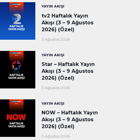
YAYIN AKIŞI
tv2 Haftalık Yayın
Akışı (3 – 9 Ağustos
2026) (Özel)
3 Ağustos 2026
YAYIN AKIŞI
Star – Haftalık Yayın
Akışı (3 – 9 Ağustos
2026) (Özel)
3 Ağustos 2026
YAYIN AKIŞI
NOW – Haftalık Yayın
Akışı (3 – 9 Ağustos
2026) (Özel)
3 Ağustos 2026