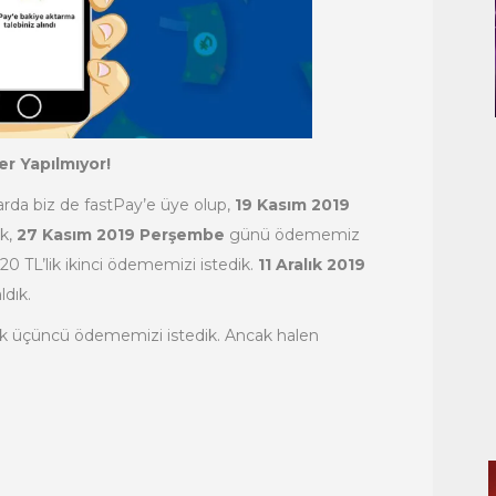
r Yapılmıyor!
arda biz de fastPay’e üye olup,
19 Kasım 2019
ik,
27 Kasım 2019 Perşembe
günü ödememiz
0 TL’lik ikinci ödememizi istedik.
11 Aralık 2019
dık.
ik üçüncü ödememizi istedik. Ancak halen