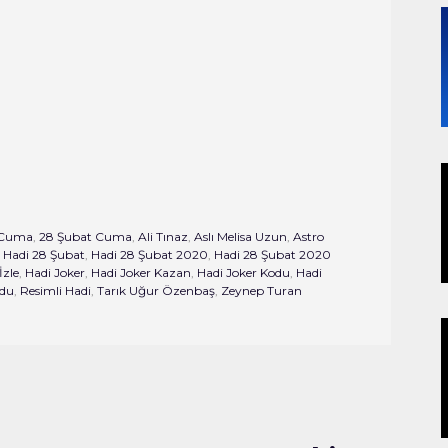
 Cuma
,
28 Şubat Cuma
,
Ali Tınaz
,
Aslı Melisa Uzun
,
Astro
,
Hadi 28 Şubat
,
Hadi 28 Şubat 2020
,
Hadi 28 Şubat 2020
İzle
,
Hadi Joker
,
Hadi Joker Kazan
,
Hadi Joker Kodu
,
Hadi
odu
,
Resimli Hadi
,
Tarık Uğur Özenbaş
,
Zeynep Turan